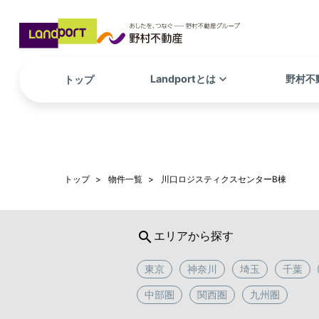
keyboard_arrow_down
Landportとは
野村不
トップ
トップ
物件一覧
川口ロジスティクスセンターB棟
search
エリアから探す
東京
神奈川
埼玉
千葉
中部圏
関西圏
九州圏