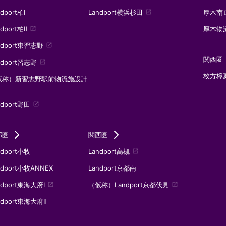
dport柏Ⅰ
Landport横浜杉田
厚木南
launch
ndport柏Ⅱ
厚木物
launch
ndport東習志野
launch
関西圏
ndport習志野
launch
枚方樟
仮称）新習志野駅前物流施設計
ndport野田
launch
部圏
関西圏
ndport小牧
Landport高槻
launch
ndport小牧ANNEX
Landport京都南
ndport東海大府Ⅰ
（仮称）Landport京都伏見
launch
launch
ndport東海大府Ⅱ