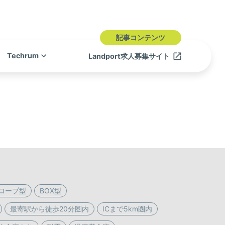
記事コンテンツ
keyboard_arrow_down
launch
Techrum
Landport求人募集サイト
ロープ型
BOX型
最寄駅から徒歩20分圏内
ICまで5km圏内