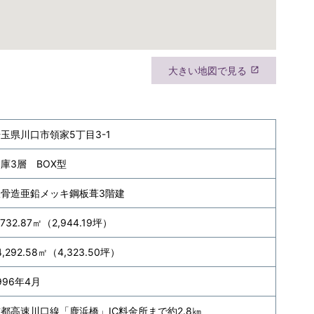
大きい地図で見る
launch
玉県川口市領家5丁目3-1
庫3層 BOX型
鉄骨造亜鉛メッキ鋼板葺3階建
,732.87㎡（2,944.19坪）
4,292.58㎡（4,323.50坪）
996年4月
都高速川口線「鹿浜橋」IC料金所まで約2.8㎞