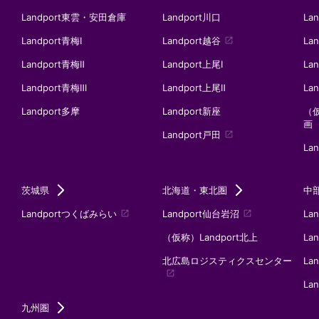
Landport東雲・安田倉庫
Landport川口
Lan
Landport青梅Ⅰ
Landport越谷
La
launch
Landport青梅Ⅱ
Landport上尾Ⅰ
La
Landport青梅Ⅲ
Landport上尾Ⅱ
La
Landport多摩
Landport新座
（
画
Landport戸田
launch
La
茨城県
北海道・東北圏
中
Landportつくばみらい
Landport仙台岩沼
La
launch
launch
（仮称）Landport北上
La
北広島ロジスティクスセンター
La
launch
La
九州圏