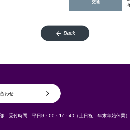
交通
埼
arrow_back
Back
合わせ
業部
受付時間 平日9：00～17：40（土日祝、年末年始休業）