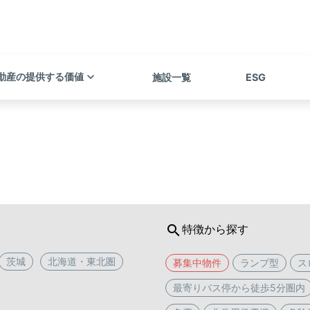
keyboard_arrow_down
動産の提供する価値
施設一覧
ESG
search
特徴から探す
茨城
北海道・東北圏
募集中物件
ランプ型
ス
最寄りバス停から徒歩5分圏内