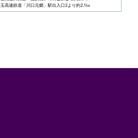
玉高速鉄道「川口元郷」駅出入口2より約2.1㎞